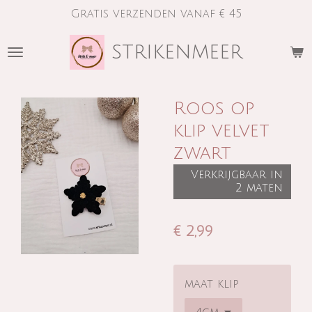
Gratis verzenden vanaf € 45
Ga
direct
strikenmeer
naar
de
hoofdinhoud
Roos op
klip velvet
zwart
Verkrijgbaar in
2 maten
€ 2,99
maat klip