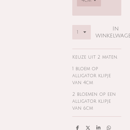
In
winkelwag
Keuze uit 2 maten.
1 bloem op
alligator klipje
van 4cm
2 bloemen op een
alligator klipje
van 6cm
D
D
S
D