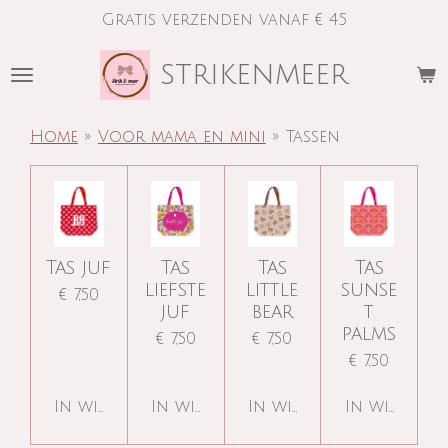
Gratis verzenden vanaf € 45
Ga
direct
strikenmeer
naar
de
hoofdinhoud
Home
»
Voor mama en mini
»
Tassen
Tas juf
Tas
Tas
Tas
liefste
little
sunse
€ 7,50
juf
bear
t
palms
€ 7,50
€ 7,50
€ 7,50
In winkelwagen
In winkelwagen
In winkelwagen
In winkelw