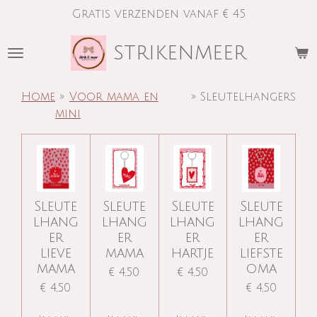
Gratis verzenden vanaf € 45
Ga
direct
strikenmeer
naar
de
hoofdinhoud
Home
»
Voor mama en
»
Sleutelhangers
mini
Sleute
Sleute
Sleute
Sleute
lhang
lhang
lhang
lhang
er
er
er
er
lieve
mama
hartje
liefste
mama
oma
€ 4,50
€ 4,50
€ 4,50
€ 4,50