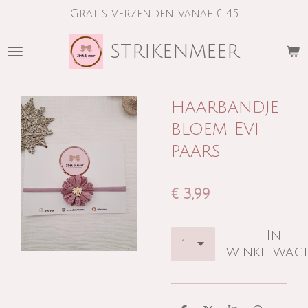
Gratis verzenden vanaf € 45
Ga
direct
strikenmeer
naar
de
hoofdinhoud
haarbandje
bloem Evi
paars
€ 3,99
In
winkelwag