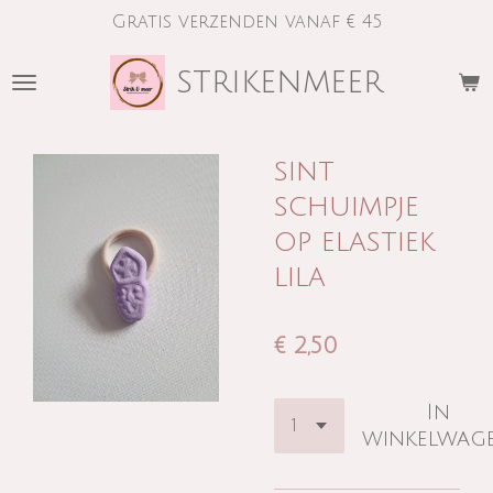
Gratis verzenden vanaf € 45
Ga
direct
strikenmeer
naar
de
hoofdinhoud
sint
schuimpje
op elastiek
lila
€ 2,50
In
winkelwag