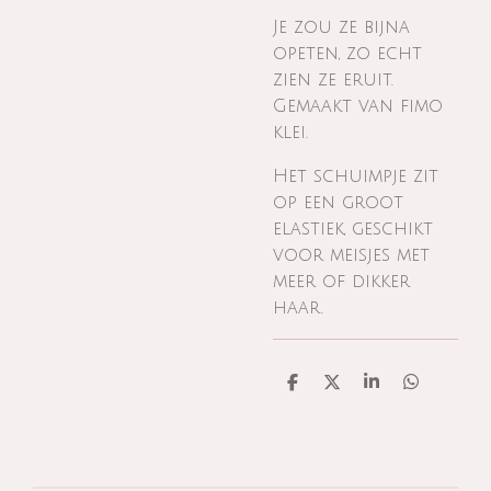
Je zou ze bijna
opeten, zo echt
zien ze eruit.
Gemaakt van fimo
klei.
Het schuimpje zit
op een groot
elastiek, geschikt
voor meisjes met
meer of dikker
haar.
D
D
S
D
e
e
h
e
l
e
a
l
e
l
r
e
n
e
n