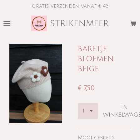
Gratis verzenden vanaf € 45
Ga
direct
strikenmeer
naar
de
hoofdinhoud
baretje
bloemen
beige
€ 7,50
In
winkelwag
Mooi gebreid