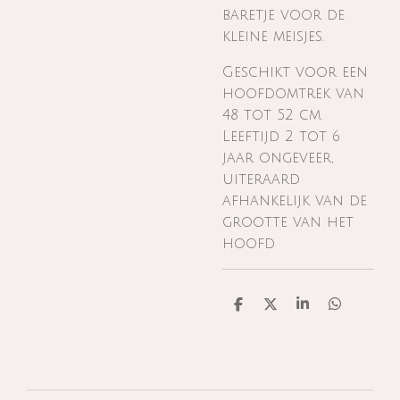
baretje voor de
kleine meisjes.
Geschikt voor een
hoofdomtrek van
48 tot 52 cm.
Leeftijd 2 tot 6
jaar ongeveer,
uiteraard
afhankelijk van de
grootte van het
hoofd
D
D
S
D
e
e
h
e
l
e
a
l
e
l
r
e
n
e
n