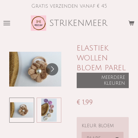
Gratis verzenden vanaf € 45
Ga
direct
strikenmeer
naar
de
hoofdinhoud
elastiek
wollen
bloem parel
meerdere
kleuren
€ 1,99
kleur bloem