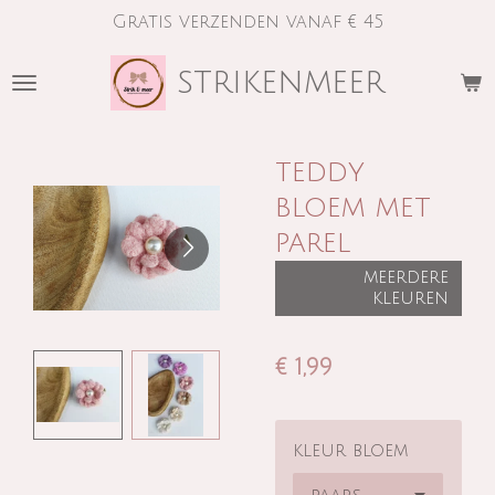
Gratis verzenden vanaf € 45
Ga
direct
strikenmeer
naar
de
hoofdinhoud
teddy
bloem met
parel
meerdere
kleuren
€ 1,99
kleur bloem