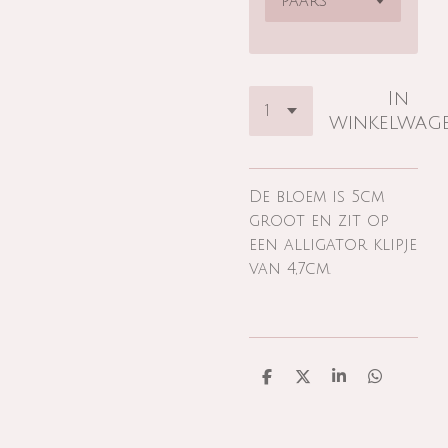
In
winkelwag
De bloem is 5cm
groot en zit op
een alligator klipje
van 4,7cm.
D
D
S
D
e
e
h
e
l
e
a
l
e
l
r
e
n
e
n