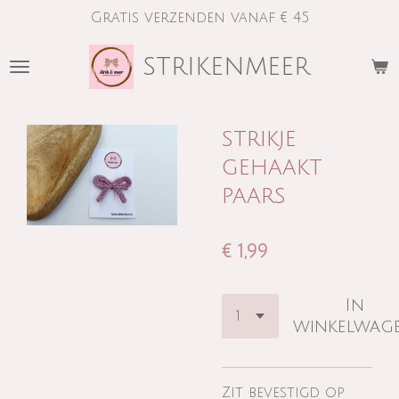
Gratis verzenden vanaf € 45
Ga
direct
strikenmeer
naar
de
hoofdinhoud
strikje
gehaakt
paars
€ 1,99
In
winkelwag
Zit bevestigd op