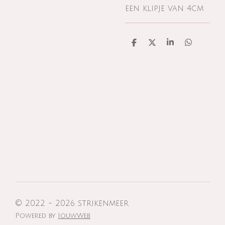
een klipje van 4cm
D
D
S
D
e
e
h
e
l
e
a
l
e
l
r
e
n
e
n
© 2022 - 2026 strikenmeer
Powered by
JouwWeb