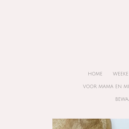
Ga
direct
naar
de
hoofdinhoud
HOME
WEEKE
VOOR MAMA EN M
BEWA