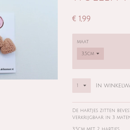
€ 1,99
maat
In winkel
De hartjes zitten beves
Verkrijgbaar in 3 mate
3,5cm met 2 hartjes