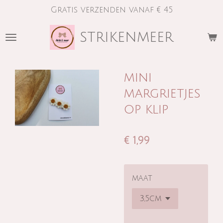
Gratis verzenden vanaf € 45
Ga
direct
strikenmeer
naar
de
hoofdinhoud
mini
margrietjes
op klip
€ 1,99
maat