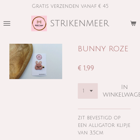
Gratis verzenden vanaf € 45
Ga
direct
strikenmeer
naar
de
hoofdinhoud
bunny roze
€ 1,99
In
winkelwag
zit bevestigd op
een alligator klipje
van 3,5cm