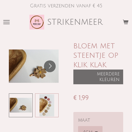
Gratis verzenden vanaf € 45
Ga
direct
strikenmeer
naar
de
hoofdinhoud
bloem met
steentje op
klik klak
meerdere
kleuren
€ 1,99
maat