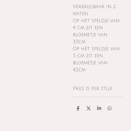
Verkrijgbaar in 2
maten
Op het speldje van
4 cm zit een
bloemetje van
3,5cm
Op het speldje van
5 cm zit een
bloemetje van
4,5cm
Prijs is per stuk
D
D
S
D
e
e
h
e
l
e
a
l
e
l
r
e
n
e
n