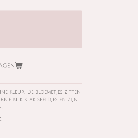
wagen
ne kleur. De bloemetjes zitten
ige klik klak speldjes en zijn
n.
de