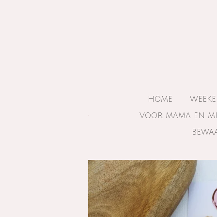
Ga
direct
naar
de
hoofdinhoud
HOME
WEEKE
VOOR MAMA EN M
BEWAA