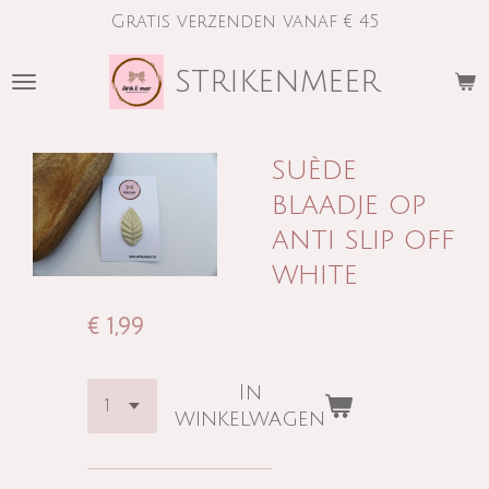
Gratis verzenden vanaf € 45
Ga
direct
strikenmeer
naar
de
hoofdinhoud
suède
blaadje op
anti slip off
white
€ 1,99
In
winkelwagen