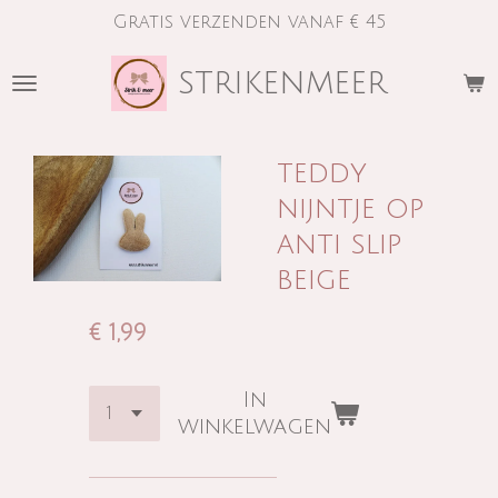
Gratis verzenden vanaf € 45
Ga
direct
strikenmeer
naar
de
hoofdinhoud
teddy
nijntje op
anti slip
beige
€ 1,99
In
winkelwagen