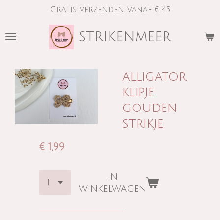
Gratis verzenden vanaf € 45
Ga
direct
strikenmeer
naar
de
hoofdinhoud
alligator
klipje
gouden
strikje
€ 1,99
In
winkelwagen