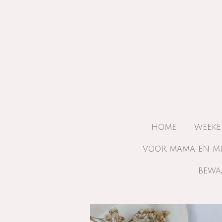
Ga
direct
naar
de
hoofdinhoud
HOME
WEEKE
VOOR MAMA EN M
BEWA