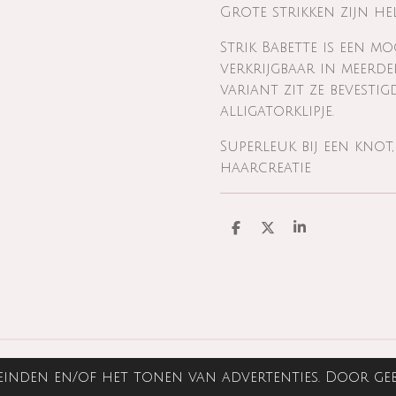
Grote strikken zijn he
Strik Babette is een m
verkrijgbaar in meerde
variant zit ze bevestig
alligatorklipje.
Superleuk bij een knot
haarcreatie
D
D
S
e
e
h
l
e
a
e
l
r
n
e
einden en/of het tonen van advertenties. Door geb