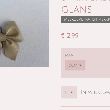
glans
meerdere maten verkr
€ 2,99
maat
In winkel