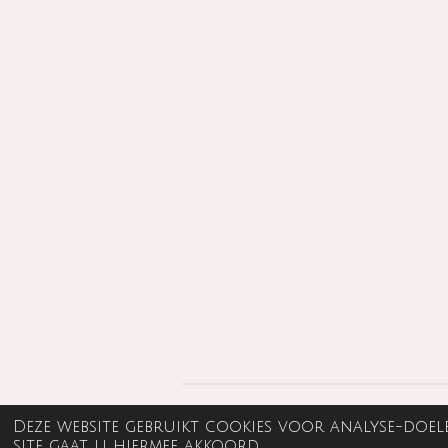
© 2022 - 2026 strikenmeer
Deze website gebruikt cookies voor analyse-doel
site gaat u hiermee akkoord.