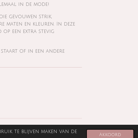
lemaal in de mode!
ooie gevouwen strik,
re maten en kleuren. In deze
d op een extra stevig
, staart of in een andere
ruik te blijven maken van de
Powered by
JouwWeb
Akkoord