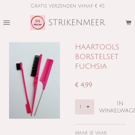
Gratis verzenden vanaf € 45
Ga
direct
strikenmeer
naar
de
hoofdinhoud
haartools
borstelset
fuchsia
€ 4,99
In
winkelwag
maak je vaak