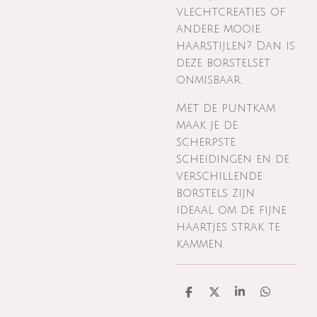
vlechtcreaties of
andere mooie
haarstijlen? Dan is
deze borstelset
onmisbaar.
Met de puntkam
maak je de
scherpste
scheidingen en de
verschillende
borstels zijn
ideaal om de fijne
haartjes strak te
kammen.
D
D
S
D
e
e
h
e