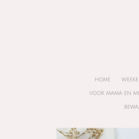
Ga
direct
naar
de
hoofdinhoud
HOME
WEEKE
VOOR MAMA EN M
BEWA