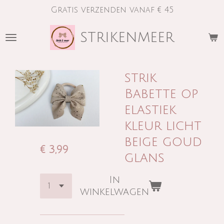
Gratis verzenden vanaf € 45
Ga
direct
strikenmeer
naar
de
hoofdinhoud
strik
Babette op
elastiek
kleur licht
beige goud
€ 3,99
glans
In
winkelwagen