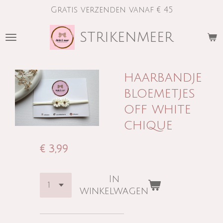
Gratis verzenden vanaf € 45
Ga
direct
strikenmeer
naar
de
hoofdinhoud
haarbandje
bloemetjes
off white
chique
€ 3,99
In
winkelwagen