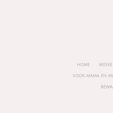
Ga
direct
naar
de
hoofdinhoud
HOME
WEEKE
VOOR MAMA EN M
BEWA