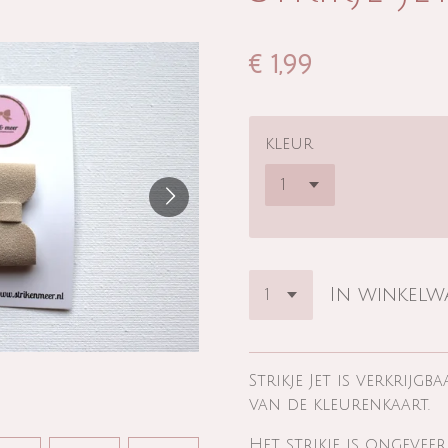
€ 1,99
kleur
In winkel
Strikje Jet is verkrijgb
van de kleurenkaart.
Het strikje is ongevee