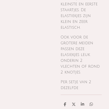
kleinste en eerste
staartjes. De
elastiekjes zijn
klein en zeer
elastisch.
Ook voor de
grotere meiden
passen deze
elasiekjes leuk
onderin 2
vlechten of rond
2 knotjes.
Per setje van 2
dezelfde
D
D
S
D