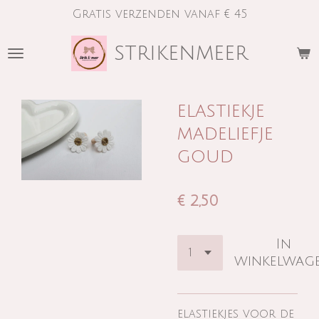
Gratis verzenden vanaf € 45
Ga
direct
strikenmeer
naar
de
hoofdinhoud
elastiekje
madeliefje
goud
€ 2,50
In
winkelwag
elastiekjes voor de