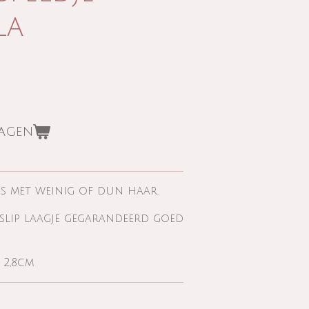
la
wagen
jes met weinig of dun haar.
 slip laagje gegarandeerd goed
 2,8cm