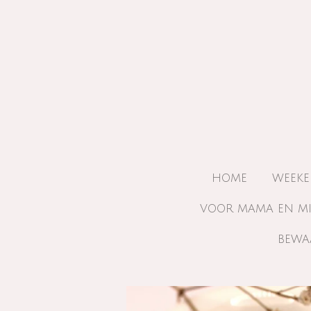
Ga
direct
naar
de
hoofdinhoud
HOME
WEEKE
VOOR MAMA EN M
BEWA