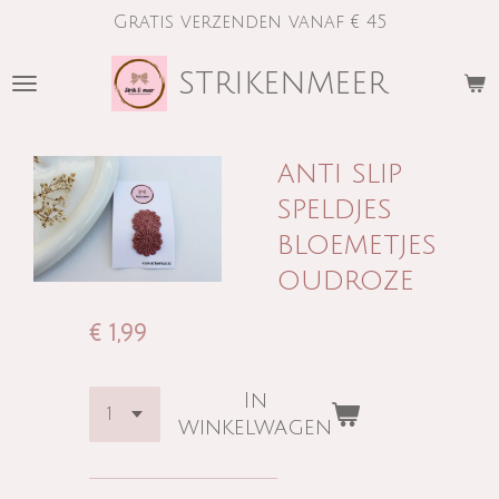
Gratis verzenden vanaf € 45
Ga
direct
strikenmeer
naar
de
hoofdinhoud
anti slip
speldjes
bloemetjes
oudroze
€ 1,99
In
winkelwagen