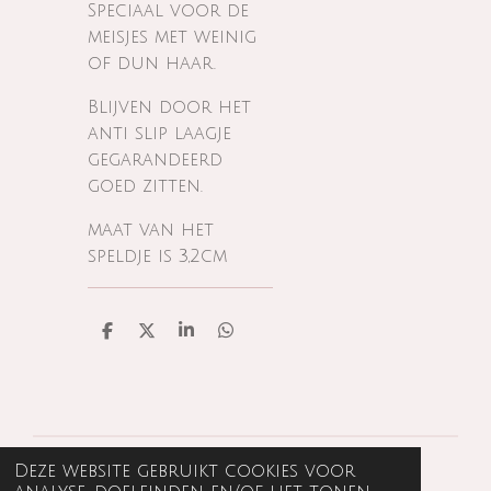
Speciaal voor de
meisjes met weinig
of dun haar.
Blijven door het
anti slip laagje
gegarandeerd
goed zitten.
maat van het
speldje is 3,2cm
D
D
S
D
e
e
h
e
l
e
a
l
e
l
r
e
n
e
n
Deze website gebruikt cookies voor
© 2022 - 2026 strikenmeer