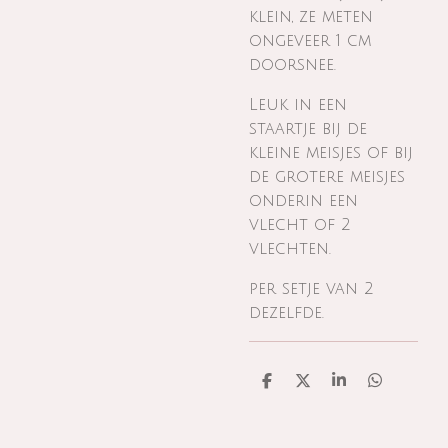
klein, ze meten
ongeveer 1 cm
doorsnee.
Leuk in een
staartje bij de
kleine meisjes of bij
de grotere meisjes
onderin een
vlecht of 2
vlechten.
per setje van 2
dezelfde.
D
D
S
D
e
e
h
e
l
e
a
l
e
l
r
e