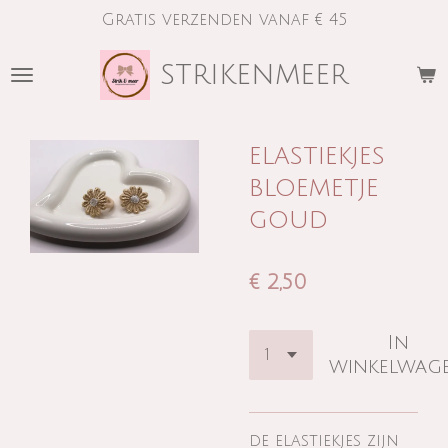
Gratis verzenden vanaf € 45
Ga
direct
strikenmeer
naar
de
hoofdinhoud
elastiekjes
bloemetje
goud
€ 2,50
In
winkelwag
de elastiekjes zijn