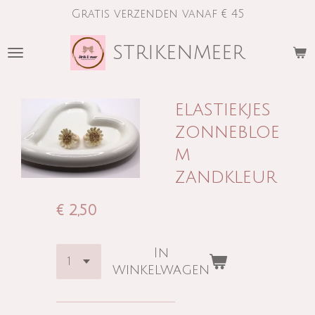
Gratis verzenden vanaf € 45
Ga
direct
strikenmeer
naar
de
hoofdinhoud
elastiekjes
zonnebloe
m
zandkleur
€ 2,50
In
winkelwagen