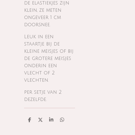
de elastiekjes zijn
klein, ze meten
ongeveer 1 cm
doorsnee.
Leuk in een
staartje bij de
kleine meisjes of bij
de grotere meisjes
onderin een
vlecht of 2
vlechten.
per setje van 2
dezelfde.
D
D
S
D
e
e
h
e
l
e
a
l