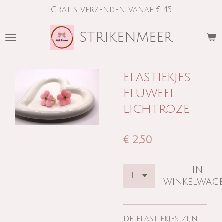
Gratis verzenden vanaf € 45
Ga
direct
strikenmeer
naar
de
hoofdinhoud
elastiekjes
fluweel
lichtroze
€ 2,50
In
winkelwag
de elastiekjes zijn