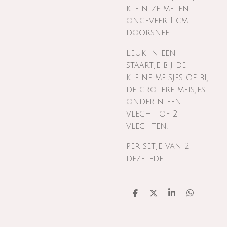
klein, ze meten
ongeveer 1 cm
doorsnee.
Leuk in een
staartje bij de
kleine meisjes of bij
de grotere meisjes
onderin een
vlecht of 2
vlechten.
per setje van 2
dezelfde.
D
D
S
D
e
e
h
e
l
e
a
l
e
l
r
e