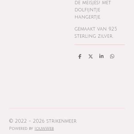
de meisjes! met
dolfijntje
hangertje.
gemaakt van 925
sterling zilver.
D
D
S
D
e
e
h
e
l
e
a
l
e
l
r
e
n
e
n
© 2022 - 2026 strikenmeer
Powered by
JouwWeb