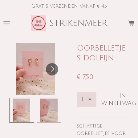
Gratis verzenden vanaf € 45
Ga
direct
strikenmeer
naar
de
hoofdinhoud
Oorbelletje
s dolfijn
€ 7,50
In
winkelwag
schattige
oorbelletjes voor