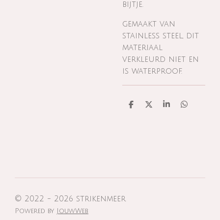
bijtje.
gemaakt van
stainless steel, dit
materiaal
verkleurd niet en
is waterproof.
D
D
S
D
e
e
h
e
l
e
a
l
e
l
r
e
n
e
n
© 2022 - 2026 strikenmeer
Powered by
JouwWeb