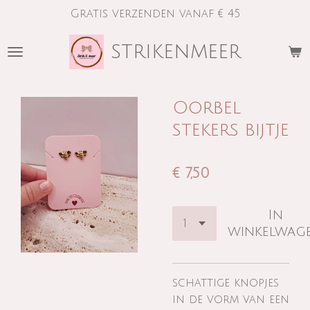
Gratis verzenden vanaf € 45
Ga
direct
strikenmeer
naar
de
hoofdinhoud
Oorbel
stekers bijtje
€ 7,50
In
winkelwag
schattige knopjes
in de vorm van een