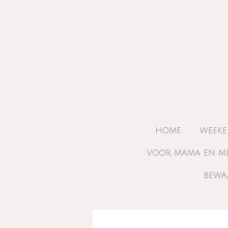
Ga
direct
naar
de
hoofdinhoud
HOME
WEEKE
VOOR MAMA EN M
BEWA