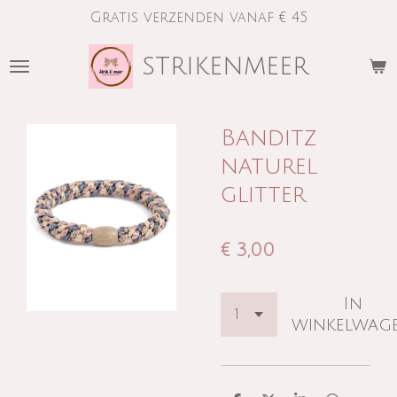
Gratis verzenden vanaf € 45
Ga
direct
strikenmeer
naar
de
hoofdinhoud
Banditz
naturel
glitter
€ 3,00
In
winkelwag