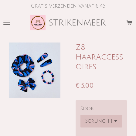
Gratis verzenden vanaf € 45
Ga
direct
strikenmeer
naar
de
hoofdinhoud
Z8
haaraccess
oires
€ 5,00
Soort