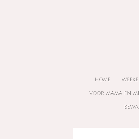
Ga
direct
naar
de
hoofdinhoud
HOME
WEEKE
VOOR MAMA EN M
BEWA