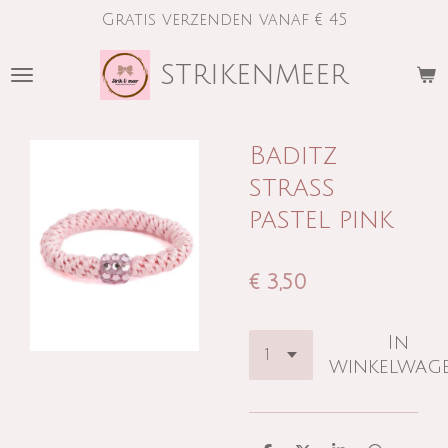
Gratis verzenden vanaf € 45
Ga
direct
strikenmeer
naar
de
hoofdinhoud
Baditz
strass
pastel pink
€ 3,50
In
winkelwag