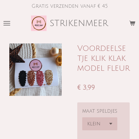
Gratis verzenden vanaf € 45
Ga
direct
strikenmeer
naar
de
hoofdinhoud
Voordeelse
tje klik klak
model fleur
€ 3,99
maat speldjes