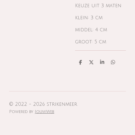
Keuze uit 3 maten
klein: 3 cm
middel: 4 cm
groot: 5 cm
D
D
S
D
e
e
h
e
l
e
a
l
e
l
r
e
n
e
n
© 2022 - 2026 strikenmeer
Powered by
JouwWeb