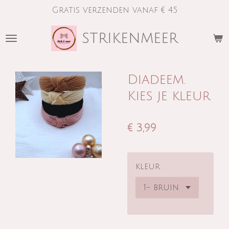
Gratis verzenden vanaf € 45
Ga
direct
strikenmeer
naar
de
hoofdinhoud
Diadeem.
Kies je kleur
€ 3,99
kleur