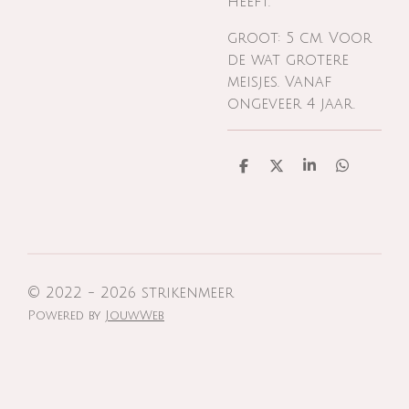
heeft.
groot: 5 cm. Voor
de wat grotere
meisjes. Vanaf
ongeveer 4 jaar.
D
D
S
D
e
e
h
e
l
e
a
l
e
l
r
e
n
e
n
© 2022 - 2026 strikenmeer
Powered by
JouwWeb