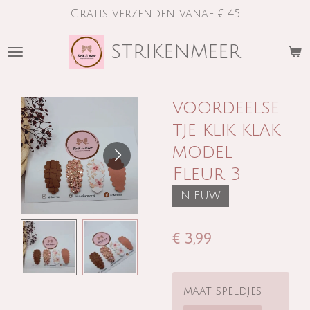
Gratis verzenden vanaf € 45
Ga
direct
strikenmeer
naar
de
hoofdinhoud
voordeelse
tje klik klak
model
Fleur 3
NIEUW
€ 3,99
maat speldjes