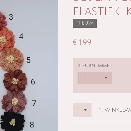
elastiek. 
NIEUW
€ 1,99
kleurnummer
In winkel