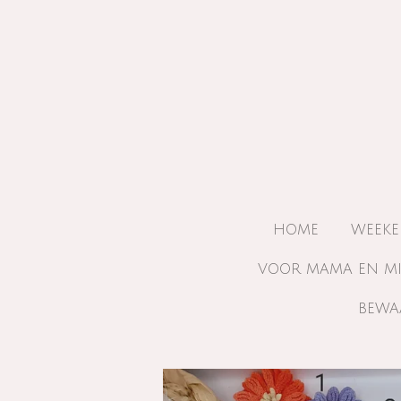
Ga
direct
naar
de
hoofdinhoud
HOME
WEEKE
VOOR MAMA EN M
BEWA