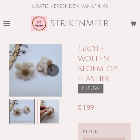
Gratis verzenden vanaf € 45
Ga
direct
strikenmeer
naar
de
hoofdinhoud
Grote
wollen
bloem op
elastiek
NIEUW
€ 1,99
kleur