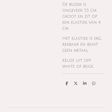
De bloem is
ongeveer 5,5 cm
groot en zit op
een elastiek van 4
cm.
Het elastiek is erg
rekbaar en bevat
geen metaal.
Keuze uit off
white of beige.
D
D
S
D
e
e
h
e
l
e
a
l
e
l
r
e
n
e
n