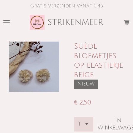
Gratis verzenden vanaf € 45
Ga
direct
strikenmeer
naar
de
hoofdinhoud
Suède
bloemetjes
op elastiekje
beige
NIEUW
€ 2,50
In
winkelwag