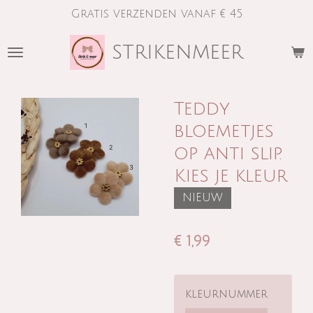
Gratis verzenden vanaf € 45
Ga
direct
strikenmeer
naar
de
hoofdinhoud
Teddy
bloemetjes
op anti slip.
Kies je kleur
NIEUW
€ 1,99
kleurnummer