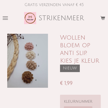
Gratis verzenden vanaf € 45
Ga
direct
strikenmeer
naar
de
hoofdinhoud
Wollen
bloem op
anti slip.
Kies je kleur
NIEUW
€ 1,99
kleurnummer