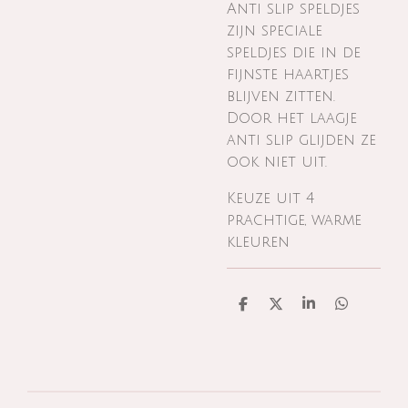
Anti slip speldjes
zijn speciale
speldjes die in de
fijnste haartjes
blijven zitten.
Door het laagje
anti slip glijden ze
ook niet uit.
Keuze uit 4
prachtige, warme
kleuren
D
D
S
D
e
e
h
e
l
e
a
l
e
l
r
e
n
e
n