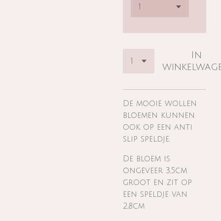
In
winkelwag
De mooie wollen
bloemen kunnen
ook op een anti
slip speldje.
De bloem is
ongeveer 3,5cm
groot en zit op
een speldje van
2,8cm