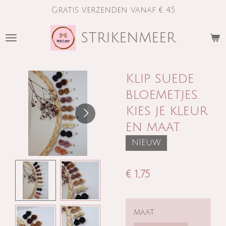
Gratis verzenden vanaf € 45
Ga
direct
strikenmeer
naar
de
hoofdinhoud
Klip suede
bloemetjes.
Kies je kleur
en maat
NIEUW
€ 1,75
maat