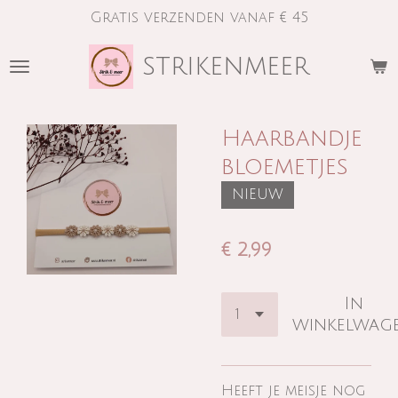
Gratis verzenden vanaf € 45
Ga
direct
strikenmeer
naar
de
hoofdinhoud
Haarbandje
bloemetjes
NIEUW
€ 2,99
In
winkelwag
Heeft je meisje nog