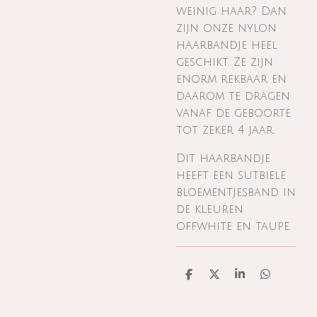
weinig haar? Dan
zijn onze nylon
haarbandje heel
geschikt. Ze zijn
enorm rekbaar en
daarom te dragen
vanaf de geboorte
tot zeker 4 jaar.
Dit haarbandje
heeft een sutbiele
bloementjesband in
de kleuren
offwhite en taupe.
D
D
S
D
e
e
h
e
l
e
a
l
e
l
r
e