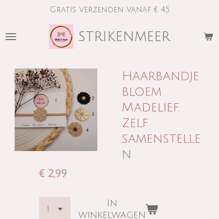
Gratis verzenden vanaf € 45
Ga
direct
strikenmeer
naar
de
hoofdinhoud
Haarbandje
bloem
Madelief.
Zelf
samenstelle
n
€ 2,99
In
winkelwagen