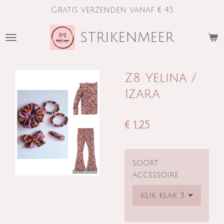
Gratis verzenden vanaf € 45
Ga
direct
strikenmeer
naar
de
hoofdinhoud
Z8 Yelina /
Izara
€ 1,25
soort
accessoire