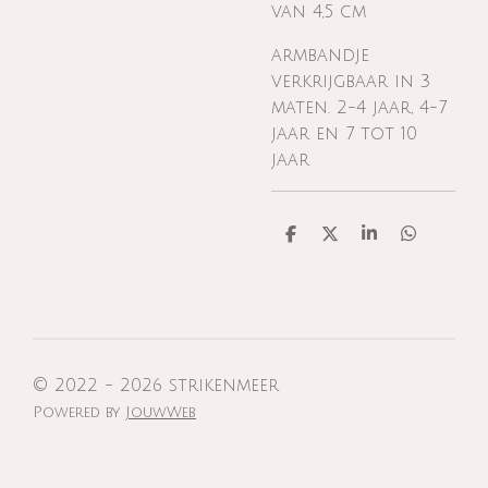
van 4,5 cm
armbandje
verkrijgbaar in 3
maten. 2-4 jaar, 4-7
jaar en 7 tot 10
jaar
D
D
S
D
e
e
h
e
l
e
a
l
e
l
r
e
n
e
n
© 2022 - 2026 strikenmeer
Powered by
JouwWeb