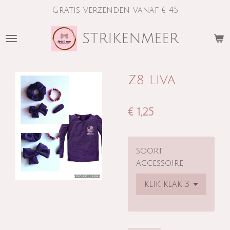
Gratis verzenden vanaf € 45
Ga
direct
strikenmeer
naar
de
hoofdinhoud
Z8 Liva
€ 1,25
soort
accessoire