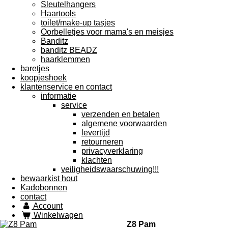
Sleutelhangers
Haartools
toilet/make-up tasjes
Oorbelletjes voor mama's en meisjes
Banditz
banditz BEADZ
haarklemmen
baretjes
koopjeshoek
klantenservice en contact
informatie
service
verzenden en betalen
algemene voorwaarden
levertijd
retourneren
privacyverklaring
klachten
veiligheidswaarschuwing!!!
bewaarkist hout
Kadobonnen
contact
Account
Winkelwagen
Z8 Pam