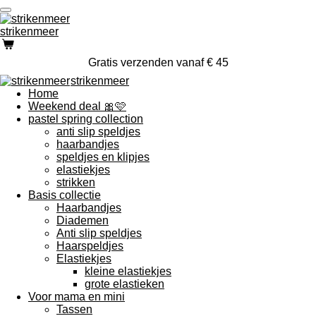
Ga
direct
strikenmeer
naar
de
Gratis verzenden vanaf € 45
hoofdinhoud
strikenmeer
Home
Weekend deal 🎀🩷
pastel spring collection
anti slip speldjes
haarbandjes
speldjes en klipjes
elastiekjes
strikken
Basis collectie
Haarbandjes
Diademen
Anti slip speldjes
Haarspeldjes
Elastiekjes
kleine elastiekjes
grote elastieken
Voor mama en mini
Tassen